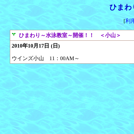
ひまわ
[
利
ひまわり～水泳教室～開催！！ ＜小山＞
2010年10月17日 (日)
ウインズ小山 11：00AM～