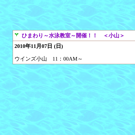
ひまわり～水泳教室～開催！！ ＜小山＞
2010年11月07日 (日)
ウインズ小山 11：00AM～