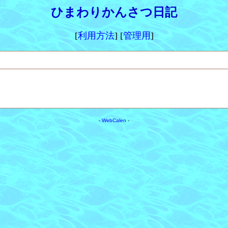
ひまわりかんさつ日記
[
利用方法
] [
管理用
]
-
WebCalen
-