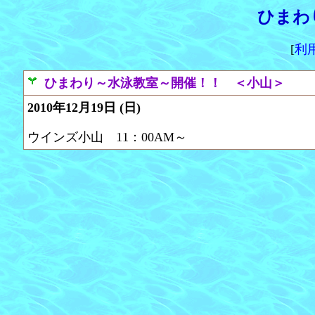
ひまわ
[
利
ひまわり～水泳教室～開催！！ ＜小山＞
2010年12月19日 (日)
ウインズ小山 11：00AM～